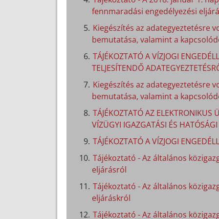
fennmaradási engedélyezési eljárá
Kiegészítés az adategyeztetésre v
bemutatása, valamint a kapcsolódó
TÁJÉKOZTATÓ A VÍZJOGI ENGEDÉLL
TELJESÍTENDŐ ADATEGYEZTETÉSR
Kiegészítés az adategyeztetésre v
bemutatása, valamint a kapcsolódó
TÁJÉKOZTATÓ AZ ELEKTRONIKUS Ü
VÍZÜGYI IGAZGATÁSI ÉS HATÓSÁG
TÁJÉKOZTATÓ A VÍZJOGI ENGEDÉL
Tájékoztató - Az általános közigazg
eljárásról
Tájékoztató - Az általános közigaz
eljáráskról
Tájékoztató - Az általános közigazg