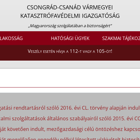
CSONGRÁD-CSANÁD VÁRMEGYEI
KATASZTRÓFAVÉDELMI IGAZGATÓSÁG
„Magyarország szolgálatában a biztonságért”
LAKOSSÁG
HATÓSÁGI ÜGYEK
SZAKMAI TÁJÉKO
Veszély esetén hívja a 112-t vagy a 105-öt!
atási rendtartásról szóló 2016. évi CL. törvény alapján indult
almi szolgáltatások általános szabályairól szóló 2015. évi CC
apját követően indult, mezőgazdasági célú öntözéshez kapcso
ját megelőzően engedély nélkül létesített vízkivételt biztosít