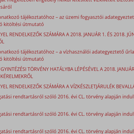
sáról
onatkozó tájékoztatóhoz – az üzemi fogyasztói adategyeztető
 kitöltési útmutató
YEL RENDELKEZŐK SZÁMÁRA A 2018. JANUÁR 1. ÉS 2018. J
ŐL
onatkozó tájékoztatóhoz – a vízhasználói adategyeztető űrla
 kitöltési útmutató
GYINTÉZÉSI TÖRVÉNY HATÁLYBA LÉPÉSÉVEL A 2018. JANUÁ
I KÉRELMEKRŐL
LYEL RENDELKEZŐK SZÁMÁRA A VÍZKÉSZLETJÁRULÉK BEVALLÁ
atási rendtartásról szóló 2016. évi CL. törvény alapján indult
gatási rendtartásról szóló 2016. évi CL. törvény alapján indu
atási rendtartásról szóló 2016. évi CL. törvény alapján indu