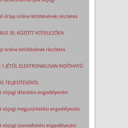
 űrlap online kitöltésének részletes
ÚNIUS 30. KÖZÖTT KÖTELEZŐEN
p online kitöltésének részletes
R 1-JÉTŐL ELEKTRONIKUSAN INDÍTHATÓ
S TELJESÍTÉSÉRŐL
 vízjogi létesítési engedélyezési
lt vízjogi megszüntetési engedélyezési
lt vízjogi üzemeltetési engedélyezési