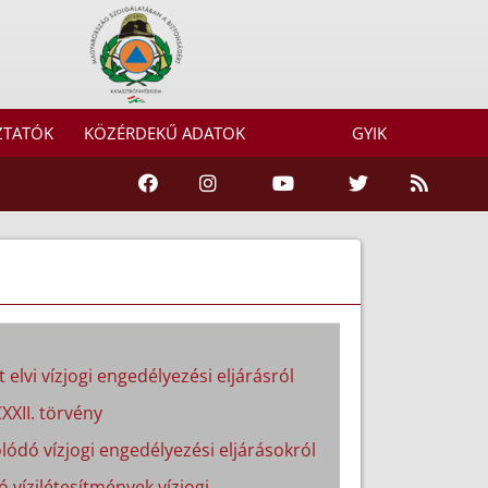
ZTATÓK
KÖZÉRDEKŰ ADATOK
GYIK
 elvi vízjogi engedélyezési eljárásról
XXII. törvény
lódó vízjogi engedélyezési eljárásokról
ó vízilétesítmények vízjogi