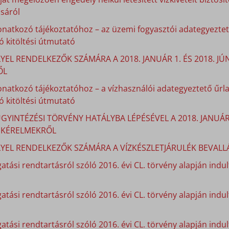
sáról
onatkozó tájékoztatóhoz – az üzemi fogyasztói adategyeztető
 kitöltési útmutató
YEL RENDELKEZŐK SZÁMÁRA A 2018. JANUÁR 1. ÉS 2018. J
ŐL
onatkozó tájékoztatóhoz – a vízhasználói adategyeztető űrla
 kitöltési útmutató
GYINTÉZÉSI TÖRVÉNY HATÁLYBA LÉPÉSÉVEL A 2018. JANUÁ
I KÉRELMEKRŐL
LYEL RENDELKEZŐK SZÁMÁRA A VÍZKÉSZLETJÁRULÉK BEVALLÁ
atási rendtartásról szóló 2016. évi CL. törvény alapján indult
gatási rendtartásról szóló 2016. évi CL. törvény alapján indu
atási rendtartásról szóló 2016. évi CL. törvény alapján indu