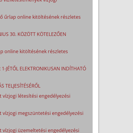
 űrlap online kitöltésének részletes
ÚNIUS 30. KÖZÖTT KÖTELEZŐEN
p online kitöltésének részletes
R 1-JÉTŐL ELEKTRONIKUSAN INDÍTHATÓ
S TELJESÍTÉSÉRŐL
 vízjogi létesítési engedélyezési
lt vízjogi megszüntetési engedélyezési
lt vízjogi üzemeltetési engedélyezési