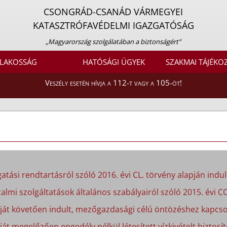
CSONGRÁD-CSANÁD VÁRMEGYEI
KATASZTRÓFAVÉDELMI IGAZGATÓSÁG
„Magyarország szolgálatában a biztonságért”
LAKOSSÁG
HATÓSÁGI ÜGYEK
SZAKMAI TÁJÉKO
Veszély esetén hívja a 112-t vagy a 105-öt!
atási rendtartásról szóló 2016. évi CL. törvény alapján indult
almi szolgáltatások általános szabályairól szóló 2015. évi CC
apját követően indult, mezőgazdasági célú öntözéshez kapcso
ját megelőzően engedély nélkül létesített vízkivételt biztosít