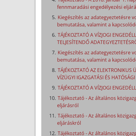
fennmaradási engedélyezési eljárá
Kiegészítés az adategyeztetésre v
bemutatása, valamint a kapcsolódó
TÁJÉKOZTATÓ A VÍZJOGI ENGEDÉLL
TELJESÍTENDŐ ADATEGYEZTETÉSR
Kiegészítés az adategyeztetésre v
bemutatása, valamint a kapcsolódó
TÁJÉKOZTATÓ AZ ELEKTRONIKUS Ü
VÍZÜGYI IGAZGATÁSI ÉS HATÓSÁG
TÁJÉKOZTATÓ A VÍZJOGI ENGEDÉL
Tájékoztató - Az általános közigazg
eljárásról
Tájékoztató - Az általános közigaz
eljáráskról
Tájékoztató - Az általános közigazg