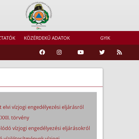
ZTATÓK
KÖZÉRDEKŰ ADATOK
GYIK
 elvi vízjogi engedélyezési eljárásról
XXII. törvény
lódó vízjogi engedélyezési eljárásokról
ó vízilétesítmények vízjogi