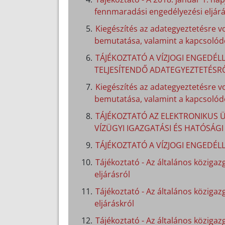
fennmaradási engedélyezési eljárá
Kiegészítés az adategyeztetésre v
bemutatása, valamint a kapcsolódó
TÁJÉKOZTATÓ A VÍZJOGI ENGEDÉLL
TELJESÍTENDŐ ADATEGYEZTETÉSR
Kiegészítés az adategyeztetésre v
bemutatása, valamint a kapcsolódó
TÁJÉKOZTATÓ AZ ELEKTRONIKUS Ü
VÍZÜGYI IGAZGATÁSI ÉS HATÓSÁG
TÁJÉKOZTATÓ A VÍZJOGI ENGEDÉL
Tájékoztató - Az általános közigazg
eljárásról
Tájékoztató - Az általános közigaz
eljáráskról
Tájékoztató - Az általános közigazg