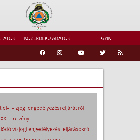
ZTATÓK
KÖZÉRDEKŰ ADATOK
GYIK
 elvi vízjogi engedélyezési eljárásról
XXII. törvény
lódó vízjogi engedélyezési eljárásokról
ó vízilétesítmények vízjogi