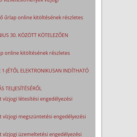
 űrlap online kitöltésének részletes
ÚNIUS 30. KÖZÖTT KÖTELEZŐEN
p online kitöltésének részletes
R 1-JÉTŐL ELEKTRONIKUSAN INDÍTHATÓ
S TELJESÍTÉSÉRŐL
 vízjogi létesítési engedélyezési
lt vízjogi megszüntetési engedélyezési
lt vízjogi üzemeltetési engedélyezési