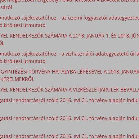
sáról
onatkozó tájékoztatóhoz – az üzemi fogyasztói adategyeztető
 kitöltési útmutató
YEL RENDELKEZŐK SZÁMÁRA A 2018. JANUÁR 1. ÉS 2018. J
ŐL
onatkozó tájékoztatóhoz – a vízhasználói adategyeztető űrla
 kitöltési útmutató
GYINTÉZÉSI TÖRVÉNY HATÁLYBA LÉPÉSÉVEL A 2018. JANUÁ
I KÉRELMEKRŐL
LYEL RENDELKEZŐK SZÁMÁRA A VÍZKÉSZLETJÁRULÉK BEVALLÁ
atási rendtartásról szóló 2016. évi CL. törvény alapján indult
gatási rendtartásról szóló 2016. évi CL. törvény alapján indu
atási rendtartásról szóló 2016. évi CL. törvény alapján indu