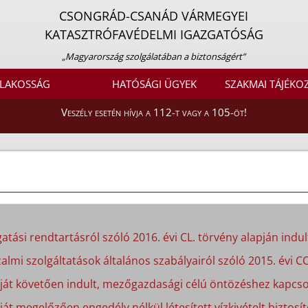
CSONGRÁD-CSANÁD VÁRMEGYEI
KATASZTRÓFAVÉDELMI IGAZGATÓSÁG
„Magyarország szolgálatában a biztonságért”
LAKOSSÁG
HATÓSÁGI ÜGYEK
SZAKMAI TÁJÉKO
Veszély esetén hívja a 112-t vagy a 105-öt!
atási rendtartásról szóló 2016. évi CL. törvény alapján indult
almi szolgáltatások általános szabályairól szóló 2015. évi CC
apját követően indult, mezőgazdasági célú öntözéshez kapcso
ját megelőzően engedély nélkül létesített vízkivételt biztosít