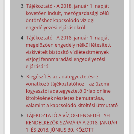
Tájékoztató - A 2018. január 1. napját
követően indult, mezőgazdasági célú
öntözéshez kapcsolódó vízjogi
engedélyezési eljárásokról
Tájékoztató - A 2018. január 1. napját
megelőzően engedély nélkül létesített
vízkivételt biztosító vízilétesítmények
vízjogi fennmaradási engedélyezési
eljárásáról
Kiegészítés az adategyeztetésre
vonatkozó tájékoztatóhoz – az üzemi
fogyasztói adategyeztető űrlap online
kitöltésének részletes bemutatása,
valamint a kapcsolódó kitöltési útmutató
TÁJÉKOZTATÓ A VÍZJOGI ENGEDÉLLYEL
RENDELKEZŐK SZÁMÁRA A 2018. JANUÁR
1. ÉS 2018. JÚNIUS 30. KÖZÖTT