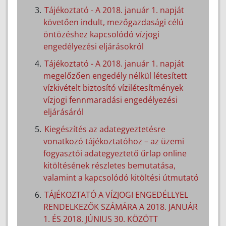
Tájékoztató - A 2018. január 1. napját
követően indult, mezőgazdasági célú
öntözéshez kapcsolódó vízjogi
engedélyezési eljárásokról
Tájékoztató - A 2018. január 1. napját
megelőzően engedély nélkül létesített
vízkivételt biztosító vízilétesítmények
vízjogi fennmaradási engedélyezési
eljárásáról
Kiegészítés az adategyeztetésre
vonatkozó tájékoztatóhoz – az üzemi
fogyasztói adategyeztető űrlap online
kitöltésének részletes bemutatása,
valamint a kapcsolódó kitöltési útmutató
TÁJÉKOZTATÓ A VÍZJOGI ENGEDÉLLYEL
RENDELKEZŐK SZÁMÁRA A 2018. JANUÁR
1. ÉS 2018. JÚNIUS 30. KÖZÖTT