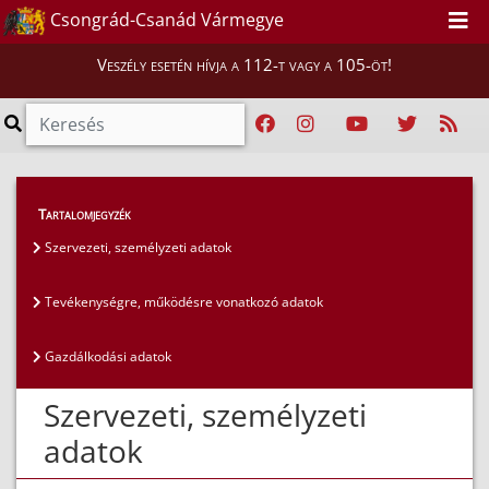
Csongrád-Csanád Vármegye
Veszély esetén hívja a 112-t vagy a 105-öt!
Közérdekű adatok
>
Általános közzétételi lista
>
Tartalomjegyzék
Szervezeti, személyzeti adatok
Szervezeti, személyzeti adatok
Tevékenységre, működésre vonatkozó adatok
Gazdálkodási adatok
Szervezeti, személyzeti
adatok