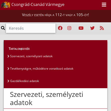
Csongrád-Csanád Vármegye
Veszély esetén hívja a 112-t vagy a 105-öt!
Közérdekű adatok
>
Általános közzétételi lista
>
Tartalomjegyzék
Szervezeti, személyzeti adatok
Szervezeti, személyzeti adatok
Tevékenységre, működésre vonatkozó adatok
Gazdálkodási adatok
Szervezeti, személyzeti
adatok