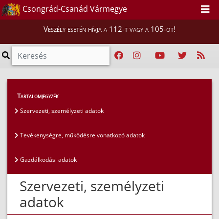
Csongrád-Csanád Vármegye
Veszély esetén hívja a 112-t vagy a 105-öt!
Közérdekű adatok
>
Általános közzétételi lista
>
Tartalomjegyzék
Szervezeti, személyzeti adatok
Szervezeti, személyzeti adatok
Tevékenységre, működésre vonatkozó adatok
Gazdálkodási adatok
Szervezeti, személyzeti
adatok