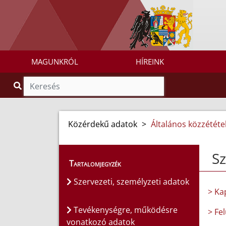
MAGUNKRÓL
HÍREINK
Közérdekű adatok
>
Általános közzétételi
Sz
Tartalomjegyzék
Szervezeti, személyzeti adatok
> Ka
Tevékenységre, működésre
> Fe
vonatkozó adatok