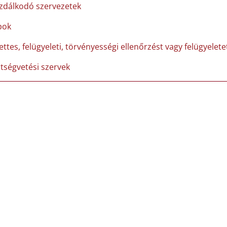
zdálkodó szervezetek
pok
ettes, felügyeleti, törvényességi ellenőrzést vagy felügyelet
ltségvetési szervek