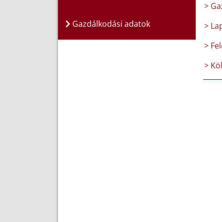
> Ga
Gazdálkodási adatok
> La
> Fel
> Kö