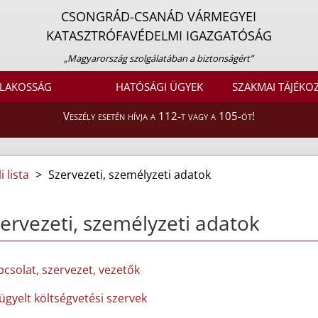
CSONGRÁD-CSANÁD VÁRMEGYEI
KATASZTRÓFAVÉDELMI IGAZGATÓSÁG
„Magyarország szolgálatában a biztonságért”
LAKOSSÁG
HATÓSÁGI ÜGYEK
SZAKMAI TÁJÉKO
Veszély esetén hívja a 112-t vagy a 105-öt!
 lista
>
Szervezeti, személyzeti adatok
ervezeti, személyzeti adatok
pcsolat, szervezet, vezetők
lügyelt költségvetési szervek