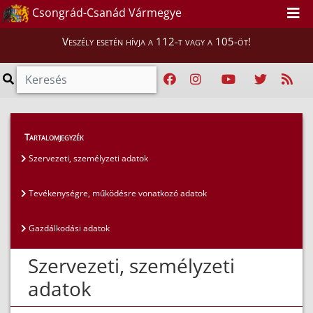
Csongrád-Csanád Vármegye
Veszély esetén hívja a 112-t vagy a 105-öt!
Közérdekű adatok
>
Általános közzétételi lista
>
Tartalomjegyzék
Szervezeti, személyzeti adatok
Szervezeti, személyzeti adatok
Tevékenységre, működésre vonatkozó adatok
Gazdálkodási adatok
Szervezeti, személyzeti
adatok