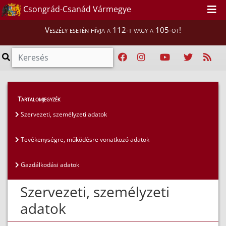
Csongrád-Csanád Vármegye
Veszély esetén hívja a 112-t vagy a 105-öt!
Közérdekű adatok
>
Általános közzétételi lista
>
Tartalomjegyzék
Szervezeti, személyzeti adatok
Szervezeti, személyzeti adatok
Tevékenységre, működésre vonatkozó adatok
Gazdálkodási adatok
Szervezeti, személyzeti
adatok