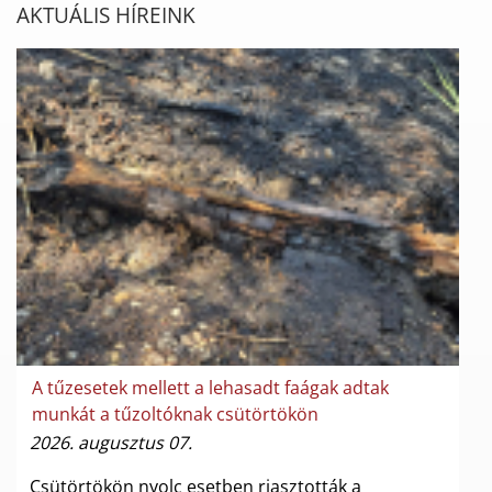
AKTUÁLIS HÍREINK
A tűzesetek mellett a lehasadt faágak adtak
munkát a tűzoltóknak csütörtökön
2026. augusztus 07.
Csütörtökön nyolc esetben riasztották a