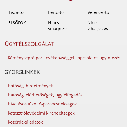
Tisza-tó
Fertő-tó
Velencei-tó
ELSŐFOK
Nincs
Nincs
viharjelzés
viharjelzés
ÜGYFÉLSZOLGÁLAT
Kéményseprőipari tevékenységgel kapcsolatos ügyintézés
GYORSLINKEK
Hatósági hirdetmények
Hatósági elérhetőségek, ügyfélfogadás
Hivatásos tűzoltó-parancsnokságok
Katasztrófavédelmi kirendeltségek
Közérdekű adatok