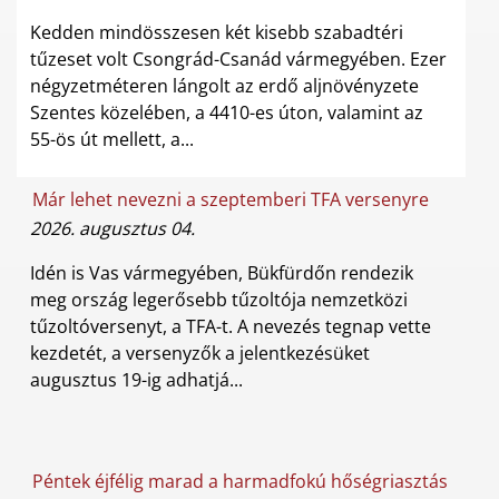
Kedden mindösszesen két kisebb szabadtéri
tűzeset volt Csongrád-Csanád vármegyében. Ezer
négyzetméteren lángolt az erdő aljnövényzete
Szentes közelében, a 4410-es úton, valamint az
55-ös út mellett, a...
Már lehet nevezni a szeptemberi TFA versenyre
2026. augusztus 04.
Idén is Vas vármegyében, Bükfürdőn rendezik
meg ország legerősebb tűzoltója nemzetközi
tűzoltóversenyt, a TFA-t. A nevezés tegnap vette
kezdetét, a versenyzők a jelentkezésüket
augusztus 19-ig adhatjá...
Péntek éjfélig marad a harmadfokú hőségriasztás