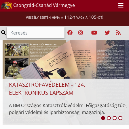
PÉNTEK ÉJFÉLIG MARAD A HARMAD
Csongrád-Csanád Vármegye
HŐSÉGRIASZTÁS
Veszély esetén hívja a 112-t vagy a 105-öt!
Az országos tisztifőorvos július 30-án (csütö
órától augusztus 4-án (kedd) 24.00 óráig h
hőségriasztást rendelt el.
atóság tűz-,
a.