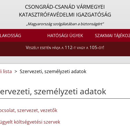
CSONGRÁD-CSANÁD VÁRMEGYEI
KATASZTRÓFAVÉDELMI IGAZGATÓSÁG
„Magyarország szolgálatában a biztonságért”
LAKOSSÁG
HATÓSÁGI ÜGYEK
SZAKMAI TÁJÉKO
Veszély esetén hívja a 112-t vagy a 105-öt!
 lista
>
Szervezeti, személyzeti adatok
ervezeti, személyzeti adatok
pcsolat, szervezet, vezetők
lügyelt költségvetési szervek