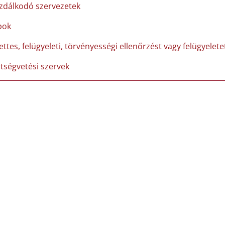
zdálkodó szervezetek
pok
ettes, felügyeleti, törvényességi ellenőrzést vagy felügyelet
ltségvetési szervek