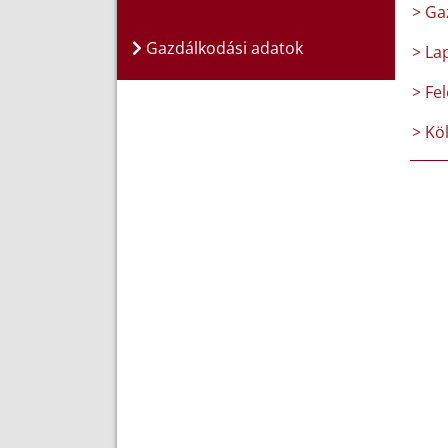
> Ga
Gazdálkodási adatok
> La
> Fel
> Kö