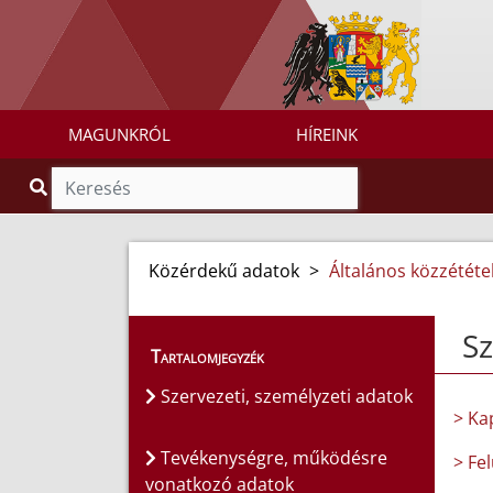
MAGUNKRÓL
HÍREINK
Közérdekű adatok
>
Általános közzétételi
Sz
Tartalomjegyzék
Szervezeti, személyzeti adatok
> Ka
Tevékenységre, működésre
> Fe
vonatkozó adatok