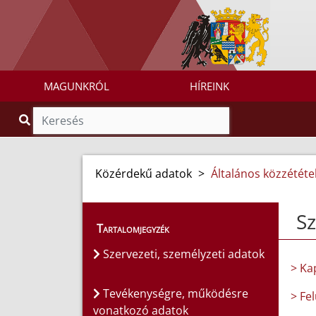
MAGUNKRÓL
HÍREINK
Közérdekű adatok
>
Általános közzétételi
Sz
Tartalomjegyzék
Szervezeti, személyzeti adatok
> Ka
Tevékenységre, működésre
> Fe
vonatkozó adatok