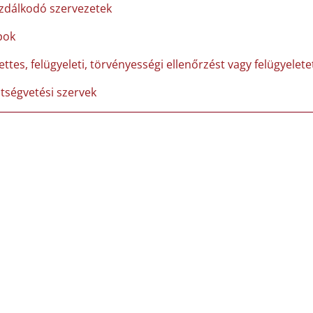
zdálkodó szervezetek
pok
ettes, felügyeleti, törvényességi ellenőrzést vagy felügyelet
ltségvetési szervek