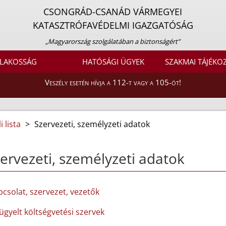
CSONGRÁD-CSANÁD VÁRMEGYEI
KATASZTRÓFAVÉDELMI IGAZGATÓSÁG
„Magyarország szolgálatában a biztonságért”
LAKOSSÁG
HATÓSÁGI ÜGYEK
SZAKMAI TÁJÉKO
Veszély esetén hívja a 112-t vagy a 105-öt!
 lista
>
Szervezeti, személyzeti adatok
ervezeti, személyzeti adatok
pcsolat, szervezet, vezetők
lügyelt költségvetési szervek