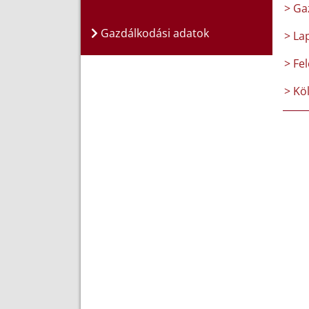
> Ga
Gazdálkodási adatok
> La
> Fel
> Kö